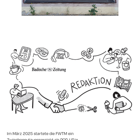
Im März 2025 startete die FWTM ein
Zwischennutzungsprojekt als POP-UP in